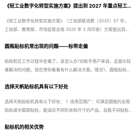
《轻工业数字化转型实施方案》提出到 2027 年重点轻工企业关键工序数控化率达 75% 左右，…
差、灭菌温度、设备负载实时上云，对接工厂 mes/erp，实现生产
全流程溯源；2026 年联网智能灌装机…
《轻工业数字化转型实施方案》（工信部联消费〔2025〕57 号，
工信部、教育部、市场监管总局 2025 年 3 月印发）方案提出到
2027 年重点轻工企业关键工序数控化率达 75% 左右，聚焦包装上
圆瓶贴标机常出现的问题——标带走偏
下游产业链智能化升级，重点发展高速智能灌装、无菌包装…
贴标机在工作过程中走偏了，该怎么办?对新手用户来说，这是比较
难解决的问题，现在带你看看有什么解决方案。情况1、圆瓶贴标机
标带走偏检查是否是因为压带安装过紧而造成的标带走偏，如果
选择天帆贴标机具有以下好处
是，则只需调节压带的力度。
选择天帆贴标机具有以下好处： 1. 适用范围广：可满足圆瓶的全周
贴标或半圆周贴标，能适应不同形状和尺寸的产品，且瓶子间贴标
切换相对简单，调整方便，也可根据用户需求定制。2. 标签重合度
贴标机的相关优势
高：标带绕行采用纠偏机构，标带不走偏，贴标部位在 x/y/z 三个
方向以及倾斜度共八个自由度上均可…