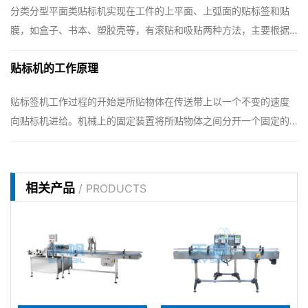
分类分型平面类贴标机实现在工件的上平面、上弧面的贴标签和贴
膜，如盒子、书本、塑胶壳等，有滚贴和吸贴两种方法，主要根据
效率、精度和气泡要求进行选型。 圆瓶类贴标机实现在圆柱形、圆
贴标机的工作原理
锥形产品的圆周面上贴标签或贴膜，如玻璃瓶、塑料瓶等，可实现
圆周、半圆周、圆周双面、圆周定位贴…
贴标签机工作过程的开始是所贴物体在传送带上以一个不变的速度
向贴标机进给。机械上的固定装置将所贴物体之间分开一个固定的
距离，并推动物体沿传送带的方向前进贴标机的机械系统包括一个
驱动轮，一个贴标轮，和一个卷轴。驱动轮间歇性地拖动标签带运
动，标签带从卷轴中被拉出，同时经过贴…
相关产品
/ PRODUCTS