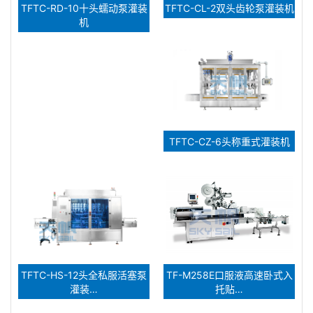
TFTC-RD-10十头蠕动泵灌装
TFTC-CL-2双头齿轮泵灌装机
机
TFTC-CZ-6头称重式灌装机
TFTC-HS-12头全私服活塞泵
TF-M258E口服液高速卧式入
灌装…
托贴…