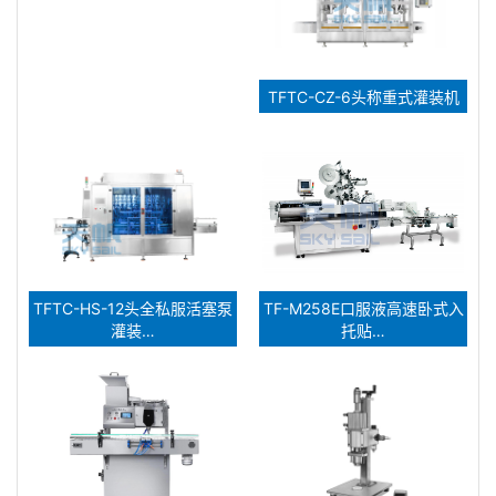
TFTC-CZ-6头称重式灌装机
TFTC-HS-12头全私服活塞泵
TF-M258E口服液高速卧式入
灌装…
托贴…