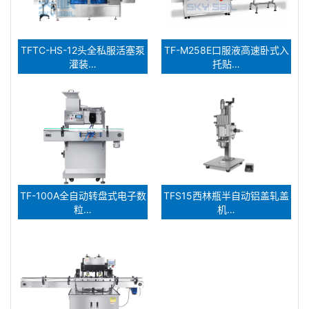
TFTC-HS-12头全私服活塞泵
TF-M258E口服液高速卧式入
灌装…
托贴…
TF-100A全自动转盘式电子数
TFS15西林瓶半自动铝盖轧盖
粒…
机…