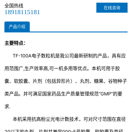
质量管理规范“gmp”的要求.
全国热线
在线咨询
本机采用抗高粉尘光电计数技术，可对尺寸范围在直径20以下的丸
18918115181
剂、片剂并兼容000-5号胶囊、软胶囊及直径5.5-22素片进行计数
分装。
产品介绍
可…
主要特点：
TF-100A电子数粒机是我公司最新研制的产品，具有应
用范围广,生产效率高,可一机多用等优点。本机可用于胶
囊、软胶囊、片剂（包括异形片）、丸剂、糖果、谷物种子
类产品。并可满足国家药品生产质量管理规范“GMP”的要
求.
本机采用抗高粉尘光电计数技术，可对尺寸范围在直径
20以下的丸剂、片剂并兼容000-5号胶囊、软胶囊及直径