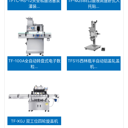
TFTC-HS-12头全私服活塞泵
TF-M258E口服液高速卧式入
灌装…
托贴…
TF-100A全自动转盘式电子数
TFS15西林瓶半自动铝盖轧盖
粒…
机…
TF-XGJ 双工位四轮旋盖机