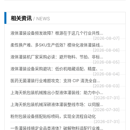
相关资讯
/ NEWS
液体灌装设备频发故障？根源在于这几个行业共性…
[2026-08-07]
柔性换产难、多SKU生产低效？模块化液体灌装线…
[2026-08-06]
液体灌装机厂家采购必读：避开物料、节拍、非标…
[2026-08-05]
液体灌装设备采购避坑：低价机暗藏适配、精度、…
[2026-08-04]
医药无菌灌装行业难题攻克：支持 CIP 清洗全自…
[2026-08-03]
上海天帆包装机械推出小型液体灌装线：助力中小…
[2026-07-31]
上海天帆包装机械深耕液体灌装整线市场：以伺服…
[2026-07-30]
粉剂包装设备搭配贴标喷码，实现全流程自动化
[2026-07-31]
一条灌装线搞定全品类液体？破解物料适配行业难…