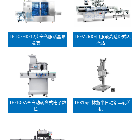
TFTC-HS-12头全私服活塞泵
TF-M258E口服液高速卧式入
灌装…
托贴…
TF-100A全自动转盘式电子数
TFS15西林瓶半自动铝盖轧盖
粒…
机…