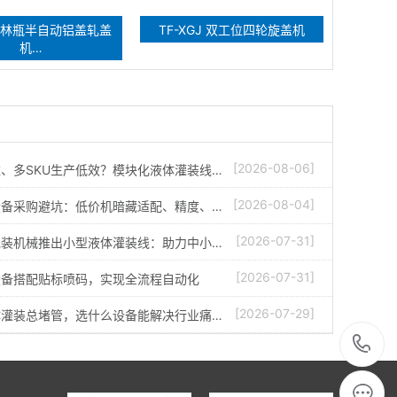
5西林瓶半自动铝盖轧盖
TF-XGJ 双工位四轮旋盖机
机…
[2026-08-06]
、多SKU生产低效？模块化液体灌装线…
[2026-08-04]
设备采购避坑：低价机暗藏适配、精度、…
[2026-07-31]
包装机械推出小型液体灌装线：助力中小…
[2026-07-31]
设备搭配贴标喷码，实现全流程自动化
[2026-07-29]
体灌装总堵管，选什么设备能解决行业痛…
1