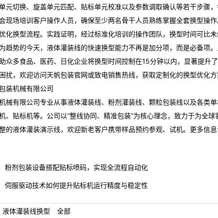
单元切换、旋盖单元匹配、贴标单元校准以及参数调取确认等若干步骤，
会现场培训客户操作人员，确保至少两名骨干人员熟练掌握全套换型操作
优化换型流程。实践证明，经过标准化培训的操作团队，换型时间可比未
为趋势的今天，液体灌装线的快速换型能力不再是加分项，而是必备项。
助众多食品、医药、日化企业将换型时间控制在15分钟以内，显著提升
困扰，欢迎访问天帆包装官网或致电销售热线，获取定制化的换型优化方
包装机械有限公司
机械有限公司专业从事液体灌装线、粉剂灌装线、颗粒包装线以及各类单
机、贴标机等。公司以“整线协同、精准包装”为核心理念，致力于为全
整的液体灌装演示线，欢迎新老客户携带样品预约参观、试机。更多信息
粉剂包装设备搭配贴标喷码，实现全流程自动化
伺服驱动技术如何提升贴标机运行精度与稳定性
：
液体灌装线换型
全部