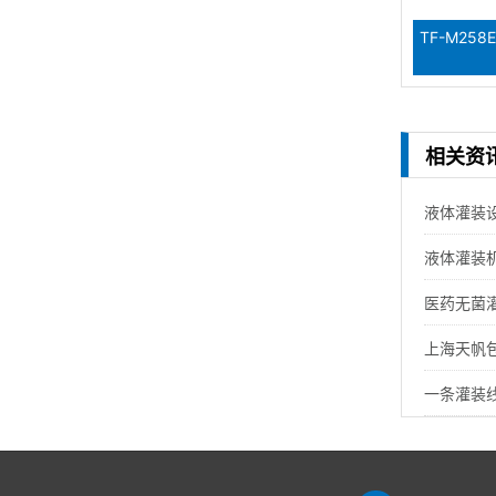
TF-M25
相关资
液体灌装
液体灌装
医药无菌灌
上海天帆
一条灌装