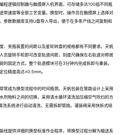
编程逻辑控制器与触摸屏人机界面，可存储多达100组不同瓶
送带速度等全部工艺变量。换型时，操作员在触摸屏上选择对
。参数数据库支持U盘导入导出，便于在多条产线之间复制和
度、夹瓶装置的间距以及星轮转盘的规格都有不同要求。天帆
人员旋转手轮即可改变轨道间距，刻度尺确保左右轨道对称居
钳的固定方式，整个轨道模块可在3分钟内完成拆卸与重装。
位精度高达±0.5mm。
常常成为换型流程中的时间瓶颈。天帆包装在管路设计上采用
水剂物料之间的切换，采用清水循环清洗加压缩空气吹扫的方
线清洗系统进行自动清洗，无需拆卸管路。灌装阀采用快拆式结
装线提供详细的换型标准作业程序，将换型过程分解为输送系