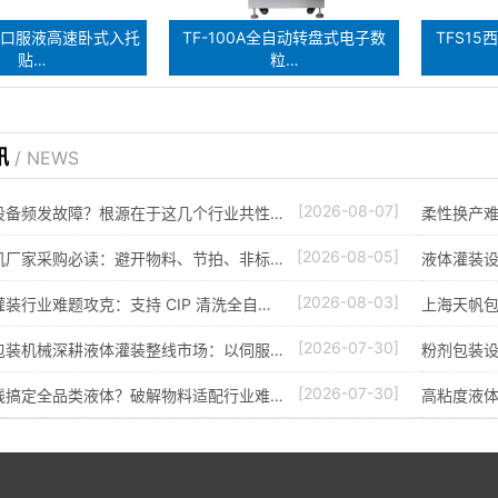
8E口服液高速卧式入托
TF-100A全自动转盘式电子数
TFS1
贴…
粒…
讯
/ NEWS
[2026-08-07]
设备频发故障？根源在于这几个行业共性…
柔性换产难
[2026-08-05]
机厂家采购必读：避开物料、节拍、非标…
液体灌装
[2026-08-03]
装行业难题攻克：支持 CIP 清洗全自…
上海天帆
[2026-07-30]
包装机械深耕液体灌装整线市场：以伺服…
粉剂包装
[2026-07-30]
线搞定全品类液体？破解物料适配行业难…
高粘度液