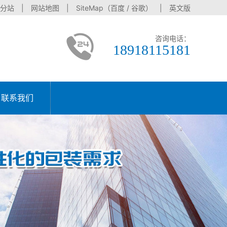
分站
|
网站地图
| SiteMap（
百度
/
谷歌
） |
英文版
咨询电话：
18918115181
联系我们