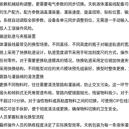
依赖机械结构调整，更需要电气参数的同步切换。天帆液体灌装线配备可
的生产配方。配方参数涵盖灌装量、灌装速度、旋盖扭矩、贴标位置、输
，系统自动调取全部参数，设备各单元同步调整到位，无需逐一手动输入
低人工误操作风险。
输送轨道与夹瓶装置
体灌装线最常见的换型场景。不同直径、不同高度的瓶子对输送轨道的宽
统上采用了快换轨道设计，轨道宽度调节采用手轮加刻度尺的方式，操作
任何零件。对于需要更换轨道模具的情况，快换轨道采用定位销加快速夹
采用快换结构，不同瓶型对应的夹爪模块预先组装好，换型时整体更换，定
管路与灌装阀的清洗置换
更换不同物料时，往往需要清洗管路和灌装阀，防止交叉污染。这一环节
接头和倾斜式无死角管道布局，管路内壁镜面抛光，残留物料极少。对于
不超过10分钟。对于油性物料或高粘度物料之间的切换，可使用CIP在
阀芯可徒手拆卸，便于彻底清洁或更换，确保物料切换的卫生安全。
人员掌握标准化换型流程
最终操作人员的熟练程度决定了实际换型效率。天帆包装为每一条液体灌