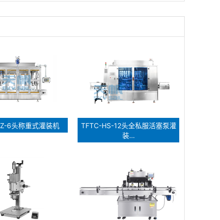
-CZ-6头称重式灌装机
TFTC-HS-12头全私服活塞泵灌
装…