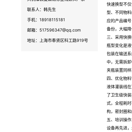
快速换型不仅
联系人：韩先生
型、不同物料
手机：18918115181
应的产品编号
备份，大幅降
邮箱：517596347@qq.com
三、采用快换
地址：上海市奉贤区科工路919号
瓶型变化是液
包装在输送系
中，无需拆卸
夹瓶装置同样
四、优化物料
液体灌装线在
了卫生级快装
式，全程耗时
构，密封圈和
五、培训操作
设备再先进，