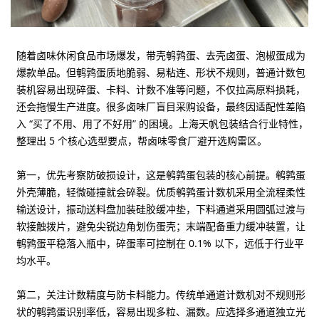
随着卤味休闲食品市场爆发，带壳鹌鹑蛋、去壳卤蛋、泡椒蛋成为
爆款单品。但鹌鹑蛋质地脆弱、易粘连、形状不规则，普通计数包
装机容易出现碎蛋、卡料、计数不准等问题，不仅拉高原料损耗，
还会拖慢生产进度。很多卤味厂盲目采购设备，最终因适配性差陷
入 “买了不用、用了不好用” 的困境。上海天帆包装结合行业特性，
整理出 5 个核心选型要点，帮卤味零食厂避开选购雷区。
第一，优先考察防破损设计，这是鹌鹑蛋包装的核心前提
。鹌鹑蛋
外壳薄脆，轻微碰撞就会碎裂。优质鹌鹑蛋计数机采用全流程柔性
输送设计，振动送料盘加装硅胶缓冲垫，下料通道采用圆弧过渡与
软接触拨片，避免尖锐边角划伤蛋壳；末端配备重力缓冲装置，让
鹌鹑蛋平稳落入瓶中，碎蛋率可控制在 0.1% 以下，远低于行业平
均水平。
第二，关注计数精度与防卡料能力
。传统单通道计数机对不规则形
状的鹌鹑蛋识别率低，容易出现多粒、漏数。应选择多通道独立光