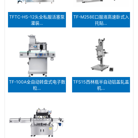
TFTC-HS-12头全私服活塞泵
TF-M258E口服液高速卧式入
灌装…
托贴…
TF-100A全自动转盘式电子数
TFS15西林瓶半自动铝盖轧盖
粒…
机…