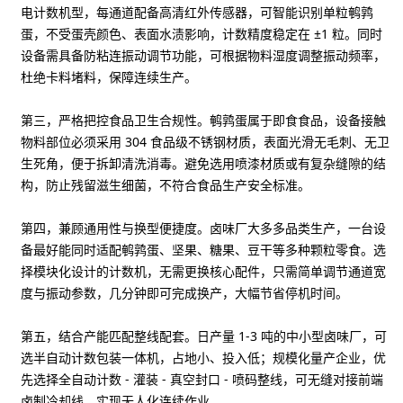
电计数机型，每通道配备高清红外传感器，可智能识别单粒鹌鹑
蛋，不受蛋壳颜色、表面水渍影响，计数精度稳定在 ±1 粒。同时
设备需具备防粘连振动调节功能，可根据物料湿度调整振动频率，
杜绝卡料堵料，保障连续生产。
第三，严格把控食品卫生合规性
。鹌鹑蛋属于即食食品，设备接触
物料部位必须采用 304 食品级不锈钢材质，表面光滑无毛刺、无卫
生死角，便于拆卸清洗消毒。避免选用喷漆材质或有复杂缝隙的结
构，防止残留滋生细菌，不符合食品生产安全标准。
第四，兼顾通用性与换型便捷度
。卤味厂大多多品类生产，一台设
备最好能同时适配鹌鹑蛋、坚果、糖果、豆干等多种颗粒零食。选
择模块化设计的计数机，无需更换核心配件，只需简单调节通道宽
度与振动参数，几分钟即可完成换产，大幅节省停机时间。
第五，结合产能匹配整线配套
。日产量 1-3 吨的中小型卤味厂，可
选半自动计数包装一体机，占地小、投入低；规模化量产企业，优
先选择全自动计数 - 灌装 - 真空封口 - 喷码整线，可无缝对接前端
卤制冷却线，实现无人化连续作业。