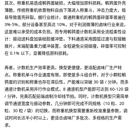
其次，
称重机易造成鹌鹑蛋破损，大幅增加原料损耗
。鹌鹑蛋外壳
薄脆，传统称重机依靠物料自由下落进入称重斗，冲击力度大，极
易导致蛋壳碎裂。据行业统计，普通称重机的鹌鹑蛋碎蛋率普遍在
3%-5%，部分设备甚至高达 10%，对于利润微薄的卤味行业来说，
这是难以承受的成本负担。而专用鹌鹑蛋计数机采用全流程柔性设
计：振动送料盘加装硅胶缓冲垫，下料通道采用圆弧过渡与软接触
拨片，末端配备重力缓冲装置，全程避免尖锐碰撞，碎蛋率可控制
在 0.1% 以下，显著降低原料损耗。
再者，
计数机生产效率更高，换型更便捷，更适配卤味厂生产特
点
。称重机单斗作业速度有限，即使是多斗组合秤，对于小颗粒鹌
鹑蛋的识别和称重也存在滞后性，产能难以突破 30 袋 / 分钟。而多
通道计数机采用并行作业模式，8 通道机型产能即可达到 60-120 袋
/ 分钟，完美匹配前端卤制冷却线节拍。同时，计数机换型只需简单
调节通道宽度与振动参数，几分钟即可完成不同规格（10 粒、20
粒、30 粒 / 袋）的切换，而称重机换型需要重新校准重量参数，调
试时间长达半小时以上，更适合卤味厂多批次、多规格的生产需
求。