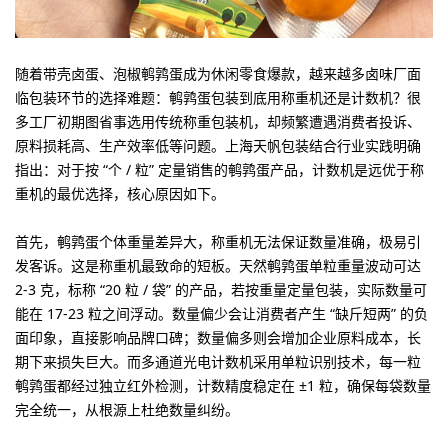
随着带壳卤蛋、泡椒鹌鹑蛋成为休闲零食爆款，越来越多卤味厂面
临包装环节的选择难题：鹌鹑蛋包装到底用称重机还是计数机？很
多工厂初期图省事选用传统称重包装机，却频繁遭遇消费者投诉、
原料损耗高、生产效率低等问题。上海天帆包装结合行业实践明确
指出：
对于按 “个 / 粒” 定量销售的鹌鹑蛋产品，计数机是远优于称
重机的最优选择
，核心原因如下。
首先，
鹌鹑蛋个体重量差异大，称重机无法保证数量准确，极易引
发客诉
。这是称重机最致命的短板。天然鹌鹑蛋单粒重量波动可达
2-3 克，标称 “20 粒 / 袋” 的产品，若按重量定量包装，实际数量可
能在 17-23 粒之间浮动。数量偏少会让消费者产生 “缺斤短两” 的负
面印象，直接影响品牌口碑；数量偏多则会增加企业原料成本，长
期下来损失巨大。而多通道光电计数机采用单粒识别技术，每一粒
鹌鹑蛋都经过独立红外检测，计数精度稳定在 ±1 粒，确保每袋数量
完全统一，从根源上杜绝数量纠纷。