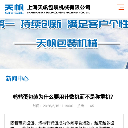
新闻中心
鹌鹑蛋包装为什么要用计数机而不是称重机？
时间：2026/6/15 11:19:00
点击：
45
随着带壳卤蛋、泡椒鹌鹑蛋成为休闲零食爆款，越来越多卤