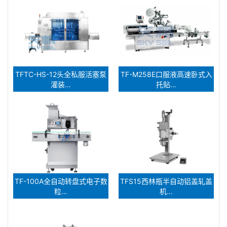
TFTC-HS-12头全私服活塞泵
TF-M258E口服液高速卧式入
灌装…
托贴…
TF-100A全自动转盘式电子数
TFS15西林瓶半自动铝盖轧盖
粒…
机…