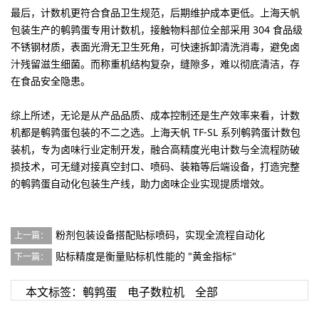
最后，
计数机更符合食品卫生规范，后期维护成本更低
。上海天帆
包装生产的鹌鹑蛋专用计数机，接触物料部位全部采用 304 食品级
不锈钢材质，表面光滑无卫生死角，可快速拆卸清洗消毒，避免卤
汁残留滋生细菌。而称重机结构复杂，缝隙多，难以彻底清洁，存
在食品安全隐患。
综上所述，无论是从产品品质、成本控制还是生产效率来看，计数
机都是鹌鹑蛋包装的不二之选。上海天帆 TF-SL 系列鹌鹑蛋计数包
装机，专为卤味行业定制开发，融合高精度光电计数与全流程防破
损技术，可无缝对接真空封口、喷码、装箱等后端设备，打造完整
的鹌鹑蛋自动化包装生产线，助力卤味企业实现提质增效。
粉剂包装设备搭配贴标喷码，实现全流程自动化
上一篇：
贴标精度是衡量贴标机性能的 "黄金指标"
下一篇：
本文标签：
鹌鹑蛋
电子数粒机
全部