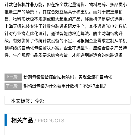
计数包装机并非万能，但在
按个数定量销售、物料易碎、多品类小
批量生产
的场景下，其综合效益远高于称重机。而对于按重量销
售、物料形状极不规则或超大超重的产品，称重机仍是更优选择。
上海天帆包装专注于计数包装设备研发生产，其多通道光电计数机
针对行业痛点优化设计，通过智能防粘连算法、防尘防潮结构升
级，有效弥补了传统计数设备的不足，可根据企业需求定制从单机
到整线的自动化包装解决方案。企业在选型时，应结合自身产品特
性、生产规模与品质要求综合考量，才能选到最适合的包装设备。
粉剂包装设备搭配贴标喷码，实现全流程自动化
上一篇：
鹌鹑蛋包装为什么要用计数机而不是称重机？
下一篇：
本文标签：
全部
相关产品
/ PRODUCTS