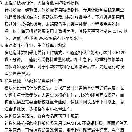
柔性防破损设计，大幅降低易碎物料损耗
针对胶囊、鹌鹑蛋、软胶囊等易破损物料，专用计数包装机采用全
流程柔性输送结构：振动送料盘加装硅胶缓冲垫，下料通道采用圆
弧过渡与软接触拨片，末端配备重力缓冲装置，全程避免尖锐碰
撞。以上海天帆鹌鹑蛋专用计数机为例，其碎蛋率可控制在 0.1% 以
下，远低于称重机 3%-5% 的行业平均水平。
多通道并行作业，生产效率更稳定
多通道计数机采用并行工作模式，8 通道机型产能即可达到 60-120
袋 / 分钟，且速度不受物料重量影响。相比之下，称重机依赖单斗
或多斗轮流称重，对于小颗粒物料存在识别滞后性，高速运行时误
差会显著增大。
换型便捷，适配多品类柔性生产
模块化设计的计数包装机，更换产品时只需简单调节通道宽度、振
动频率与计数参数，无需更换核心配件，几分钟即可完成换产。而
称重机换型需要重新校准重量曲线，调试时间长达半小时以上，更
适合多批次、多规格的中小批量生产。
结构简洁易清洁，符合食品医药卫生规范
计数包装机接触物料部位多采用 304/316L 不锈钢材质，表面光滑无
卫生死角，可快速拆卸清洗消毒，避免物料残留滋生细菌，完全满