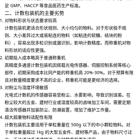
足 GMP、HACCP 等食品医药生产标准。
二、计数包装机的主要劣势
对物料形状与状态要求较高
计数包装机更适合形状规则、大小均匀的物料。对于形状极不规
则、大小差异过大或易粘连的物料（如粘连的软糖、结块的粉
料），容易出现多粒识别或漏识别，影响计数精度。而称重机对物
料形状的适应性更强。
初期投入成本略高于普通称重机
高精度多通道计数包装机因搭载光电传感器、伺服控制系统等核心
部件，初期采购成本比同产能的称重机高 20%-30%。对于预算有限
且对数量精度要求不高的企业，称重机可能是更经济的选择。
对粉尘与湿度环境敏感
光电式计数机的传感器容易受粉尘、水雾影响，导致识别误差。在
粉尘较大的五金、建材行业或湿度较高的卤味加工车间，需要定期
清洁传感器并加装防尘、防潮装置，增加了维护工作量。
超大超重物料适配性有限
计数包装机主要适用于单粒重量在 500g 以下的中小颗粒物料。对
于单粒重量超过 1kg 的大型五金件、建材等产品，由于物料尺寸过