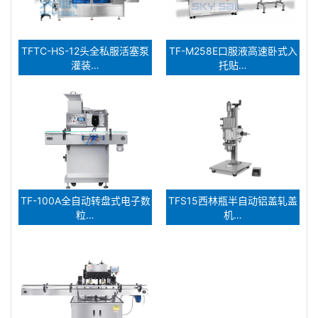
TFTC-HS-12头全私服活塞泵
TF-M258E口服液高速卧式入
灌装…
托贴…
TF-100A全自动转盘式电子数
TFS15西林瓶半自动铝盖轧盖
粒…
机…