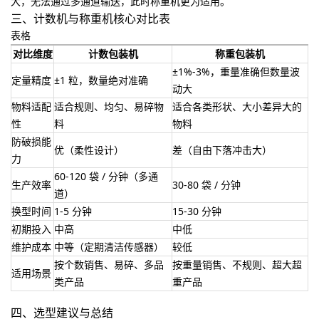
大，无法通过多通道输送，此时称重机更为适用。
三、计数机与称重机核心对比表
表格
对比维度
计数包装机
称重包装机
±1%-3%，重量准确但数量波
定量精度
±1 粒，数量绝对准确
动大
物料适配
适合规则、均匀、易碎物
适合各类形状、大小差异大的
性
料
物料
防破损能
优（柔性设计）
差（自由下落冲击大）
力
60-120 袋 / 分钟（多通
生产效率
30-80 袋 / 分钟
道）
换型时间
1-5 分钟
15-30 分钟
初期投入
中高
中低
维护成本
中等（定期清洁传感器）
较低
按个数销售、易碎、多品
按重量销售、不规则、超大超
适用场景
类产品
重产品
四、选型建议与总结