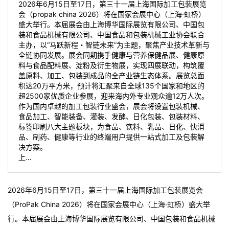
2026年6月15日至17日，第三十一届上海国际加工包装展览
会（propak china 2026）将在国家会展中心（上海·虹桥）
盛大举行。本届展会由上海博华国际展览有限公司、中国包
装和食品机械有限公司、中国食品和包装机械工业协会联合
主办，以“马跃新程・智链未来”为主题，聚焦产业技术革新与
全链协同发展。展会同期携手健康与营养保健品展、健康原
料与食品配料展、淀粉及衍生物展，实现四展联动，构筑覆
盖原料、加工、包装到成品的全产业链生态体系。展览总面
积达20万平方米，预计将汇聚来自全球135个国家和地区的
超2500家优质企业参展，迎来海内外专业观众逾12万人次。
作为国内卓越的加工包装行业盛会，展会将设置包装机械、
食品加工、智能装备、灌装、发酵、日化包装、包装材料、
标签印刷八大主题板块，为食品、饮料、乳品、日化、快消
品、制药、健康等行业的终端用户提供一站式加工及包装解
决方案。
上…
2026年6月15日至17日，第三十一届上海国际加工包装展览会
（ProPak China 2026）将在国家会展中心（上海·虹桥）盛大举
行
。本届展会由上海博华国际展览有限公司、中国包装和食品机械