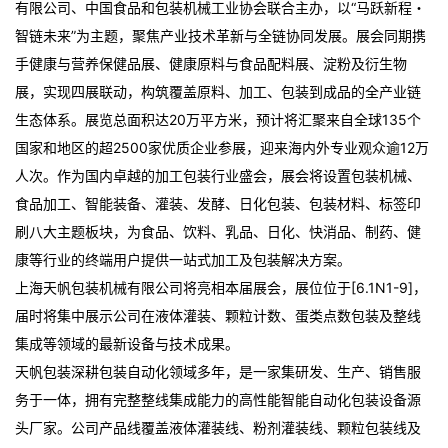
有限公司、中国食品和包装机械工业协会联合主办，以“马跃新程・
智链未来”为主题，聚焦产业技术革新与全链协同发展
。展会同期携
手健康与营养保健品展、健康原料与食品配料展、淀粉及衍生物
展，实现四展联动，构筑覆盖原料、加工、包装到成品的全产业链
生态体系
。展览总面积达20万平方米，预计将汇聚来自全球135个
国家和地区的超2500家优质企业参展，迎来海内外专业观众逾12万
人次
。作为国内卓越的加工包装行业盛会，展会将设置包装机械、
食品加工、智能装备、灌装、发酵、日化包装、包装材料、标签印
刷八大主题板块，为食品、饮料、乳品、日化、快消品、制药、健
康等行业的终端用户提供一站式加工及包装解决方案
。
上海天帆包装机械有限公司将亮相本届展会，展位位于[6.1N1-9]，
届时将集中展示公司在液体灌装、颗粒计数、蛋类点数包装及整线
集成等领域的最新设备与技术成果。
天帆包装深耕包装自动化领域多年，是一家集研发、生产、销售服
务于一体，拥有完整整线集成能力的高性能智能自动化包装设备源
头厂家。公司产品线覆盖液体灌装线、粉剂灌装线、颗粒包装线及