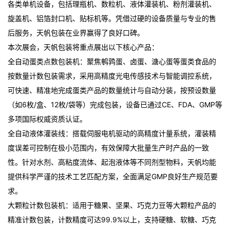
各类单机设备，包括理瓶机、数粒机、液体灌装机、粉剂灌装机、
旋盖机、铝箔封口机、贴标机等。凭借过硬的设备质量与专业的售
后服务，天帆包装在业界赢得了良好口碑。
本次展会，天帆包装将重点展出以下核心产品：
全自动蛋类点数包装机：聚焦鹌鹑蛋、卤蛋、溏心蛋等蛋类食品的
按数量计数包装需求，采用高精度光电传感技术与智能调控系统，
可快速、精准地完成蛋类产品的数量统计与自动分装，按预设数量
（如6枚/盒、12枚/袋等）完成包装，设备已通过CE、FDA、GMP等
多项国际权威资质认证。
全自动液体灌装线：搭载伺服电机驱动的高精度计量系统，灌装精
度误差可控制在极小范围内，有效保障大批量生产时产品的一致
性。针对水剂、高粘度流体、起泡液体等不同剂型物料，天帆均能
提供科学严谨的技术工艺匹配方案，全面满足GMP良好生产规范要
求。
大颗粒计数包装机：适用于糖果、坚果、巧克力豆等大颗粒产品的
精准计数包装，计数精度可达99.9%以上，支持硬糖、软糖、巧克