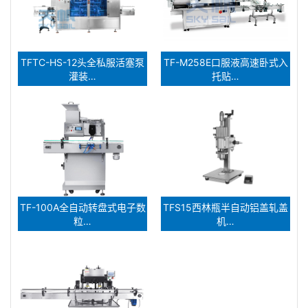
TFTC-HS-12头全私服活塞泵
TF-M258E口服液高速卧式入
灌装…
托贴…
TF-100A全自动转盘式电子数
TFS15西林瓶半自动铝盖轧盖
粒…
机…